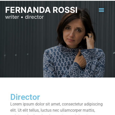
FERNANDA ROSSI
Director
Lorem ipsum dolor sit amet, consectetur adipiscing
elit. Ut elit tellus, luctus nec ullamcorper mattis,